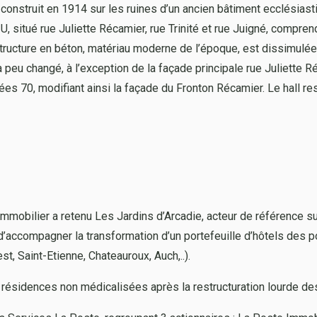
struit en 1914 sur les ruines d’un ancien bâtiment ecclésiastiq
 U, situé rue Juliette Récamier, rue Trinité et rue Juigné, compre
tructure en béton, matériau moderne de l’époque, est dissimulée 
peu changé, à l’exception de la façade principale rue Juliette Réc
s 70, modifiant ainsi la façade du Fronton Récamier. Le hall res
Immobilier a retenu Les Jardins d’Arcadie, acteur de référence su
d’accompagner la transformation d’un portefeuille d’hôtels des 
st, Saint-Etienne, Chateauroux, Auch,..).
 résidences non médicalisées après la restructuration lourde d