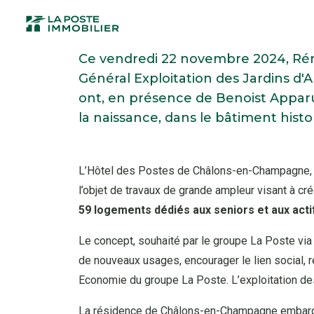
Aller
au
Recherche
contenu
Ce vendredi 22 novembre 2024, Rémi
principal
Général Exploitation des Jardins d'A
Qui sommes-nous ?
Actualités
Fournisseurs
Contact
ont, en présence de Benoist Apparu
la naissance, dans le bâtiment histo
L’Hôtel des Postes de Châlons-en-Champagne, édi
l’objet de travaux de grande ampleur visant à cr
59 logements dédiés aux seniors et aux acti
Le concept, souhaité par le groupe La Poste via 
de nouveaux usages, encourager le lien social, ré
Economie du groupe La Poste. L’exploitation des
La résidence de Châlons-en-Champagne embarquera