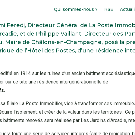
Main
Qui sommes-nous ?
RSE
Actual
navigation
 Feredj, Directeur Général de La Poste Immobil
rcadie, et de Philippe Vaillant, Directeur des P
, Maire de Châlons-en-Champagne, posé la prem
Notre ADN
Notre actualité
Notre politique Achat
Nous contacter
rique de l’Hôtel des Postes, d’une résidence int
L’immobilier au cœur des territoires
Découvrez les dernières actus de La Poste
Le lien entre le prescripteur et les fournisseurs
Immobilier
Les chiffres clés
Un parc immobilier unique
fié en 1914 sur les ruines d’un ancien bâtiment ecclésiastique, 
éer sur ce site une résidence intergénérationnelle de
Engagement Humain
fs.
L’expertise de chacun pour développer nos
activités
sa filiale La Poste Immobilier, vise à transformer ses immeubles
duire l’isolement, et créer de la valeur dans les territoires. Ce 
 bâtiments rénovés sera réalisée par Les Jardins d’Arcadie, rete
 toute une série de services intégrés (salle de projection, bib